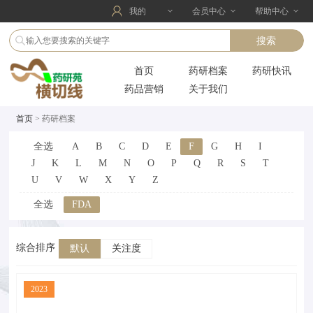
我的
会员中心
帮助中心
首页
药研档案
药研快讯
药品营销
关于我们
首页
> 药研档案
全选
A
B
C
D
E
F
G
H
I
J
K
L
M
N
O
P
Q
R
S
T
U
V
W
X
Y
Z
全选
FDA
综合排序
默认
关注度
2023