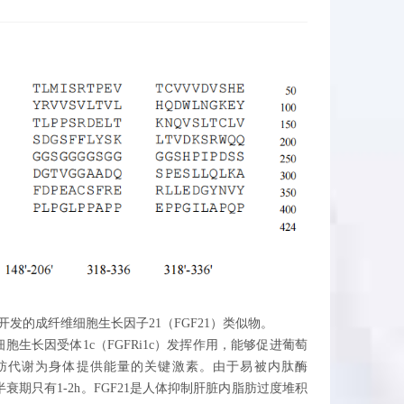
n公司开发的成纤维细胞生长因子21（FGF21）类似物。
维细胞生长因受体1c（FGFRi1c）发挥作用，能够促进葡萄
脂肪代谢为身体提供能量的关键激素。由于易被内肽酶
体内半衰期只有1-2h。FGF21是人体抑制肝脏内脂肪过度堆积