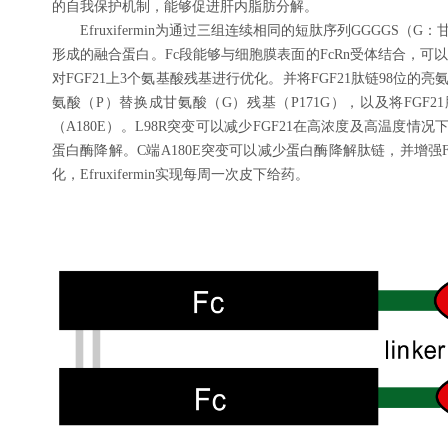
的自我保护机制，能够促进肝内脂肪分解。
Efruxifermin为通过三组连续相同的短肽序列GGGGS（
形成的融合蛋白。Fc段能够与细胞膜表面的FcRn受体结合，可以防止F
对FGF21上3个氨基酸残基进行优化。并将FGF21肽链98位的亮
氨酸（P）替换成甘氨酸（G）残基（P171G），以及将FGF2
（A180E）。L98R突变可以减少FGF21在高浓度及高温度情况下
蛋白酶降解。C端A180E突变可以减少蛋白酶降解肽链，并增强FG
化，Efruxifermin实现每周一次皮下给药。