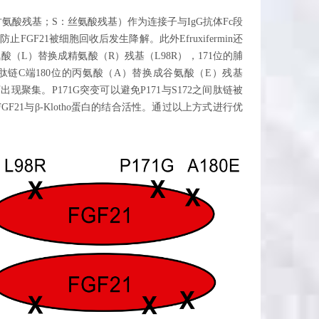
G：甘氨酸残基；S：丝氨酸残基）作为连接子与IgG抗体Fc段
GF21被细胞回收后发生降解。此外Efruxifermin还
氨酸（L）替换成精氨酸（R）残基（L98R），171位的脯
1肽链C端180位的丙氨酸（A）替换成谷氨酸（E）残基
出现聚集。P171G突变可以避免P171与S172之间肽链被
F21与β-Klotho蛋白的结合活性。通过以上方式进行优