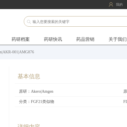
我的
药研档案
药研快讯
药品营销
关于我们
in|AKR-001|AMG876
基本信息
原研：Akero|Amgen
分类：FGF21类似物
详细内容