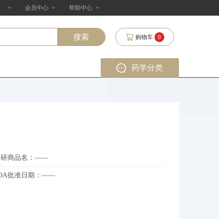
会员中心
帮助中心
购物车
0
药学分类
原研商品名：——
FDA批准日期：——