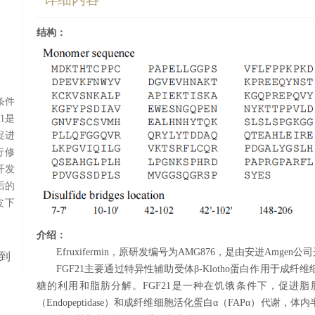
结构：
条件
1是
促进
行修
o开发
后的
皮下
介绍：
Efruxifermin，原研发编号为AMG876，是由安进Amge
到
FGF21主要通过特异性辅助受体β-Klotho蛋白作用于成纤
糖的利用和脂肪分解。FGF21是一种在饥饿条件下，促进
（Endopeptidase）和成纤维细胞活化蛋白α（FAPα）代谢，