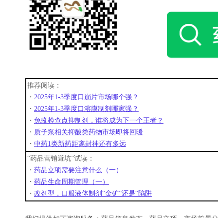
推荐阅读：
・
2025年1-3季度口崩片市场哪个强？
・
2025年1-3季度口溶膜制剂哪家强？
・
免疫检查点抑制剂，谁将成为下一个王者？
・
质子泵相关抑酸类药物市场即将回暖
・
中药1类新药距离封神还有多远
“药品营销避坑”试读：
・
药品立项需要注意什么（一）
・
药品生命周期管理（一）
・
改剂型，口服液体制剂“金矿”还是“陷阱