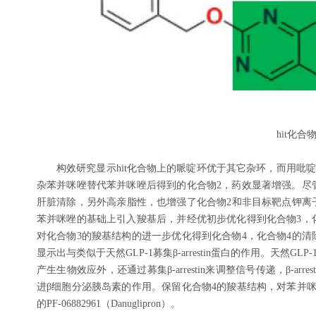
hit化合
构效研究显示hit化合物上的哌啶环优于其它杂环，而用吡啶环
杂苯并咪唑替代苯并咪唑后得到的化合物2，药效显著增强。尽
肝脏清除，另外高亲脂性，也增强了化合物2和非目标靶点钾离子
苯并咪唑的基础上引入羧基后，并经优初步优化得到化合物3，
对化合物3的羧基结构的进一步优化得到化合物4，化合物4的清除
显示出与类似于天然GLP-1募集β-arrestin蛋白的作用。天然G
产生生物效应外，还通过募集β-arrestin来调整信号传递，β-arre
进β细胞分泌胰岛素的作用。保留化合物4的羧基结构，对苯并
的PF-06882961（Danuglipron）。