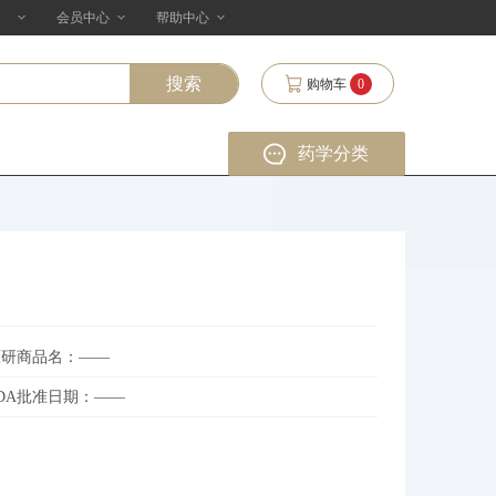
会员中心
帮助中心
购物车
0
药学分类
原研商品名：——
FDA批准日期：——