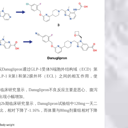
Danuglipron通过GLP-1受体N端胞外结构域（ECD）第
与GLP-1 R第1和第2膜外环（ECL）之间的相互作用，使
e》发表的1期临床研究显示，Danuglipron不良反应主要是恶心、腹泻
出现小幅增加。
n》发表的2b期临床研究显示，Danuglipron试验组中120mg一天二
，相对下降了-1.16%，而体重与80mg剂量组相对下降