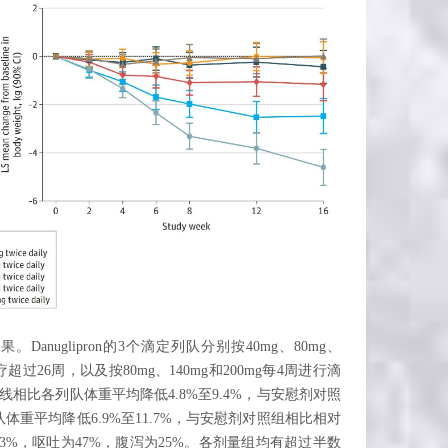
验结果。Danuglipron的3个滴定列队分别按40mg、80mg、
超过26周，以及按80mg、140mg和200mg每4周进行滴
与基线相比各列队体重平均降低4.8%至9.4%，与安慰剂对照
各列队体重平均降低6.9%至11.7%，与安慰剂对照组相比相对
率为73%，呕吐为47%，腹泻为25%。各剂量组均有超过半数