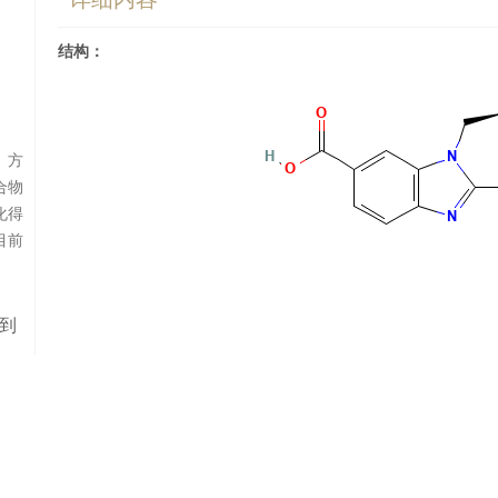
结构：
S）方
合物
化得
目前
到