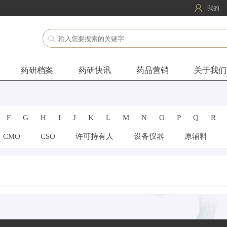
我的
药研档案
药研快讯
药品营销
关于我们
F
G
H
I
J
K
L
M
N
O
P
Q
R
CMO
CSO
许可持有人
设备仪器
原辅料