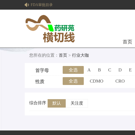
FDA审批目录
首页
您所在的位置：
首页
>
行业大咖
全选
A
B
C
D
E
首字母
全选
CDMO
CRO
性质
综合排序
默认
关注度