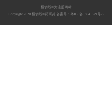
横切线®为注册商标
Copyright 2020 横切线®药研苑 备案号：
粤ICP备18041379号-3