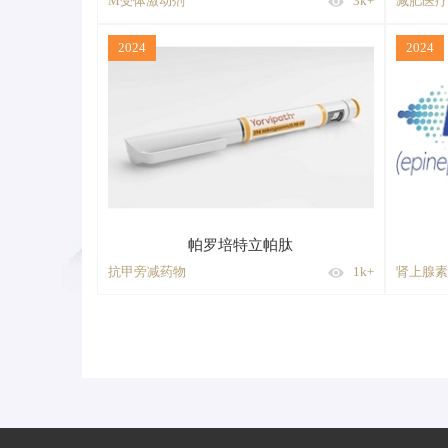
M受体激动剂
3k+
减肥医疗
2024
2024
帕罗培特立帕肽
抗甲旁减药物
1k+
肾上腺素