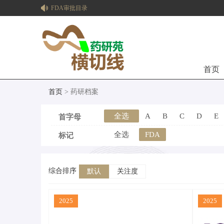
FDA审批目录
首页
首页
> 药研档案
全选
A
B
C
D
E
首字母
全选
FDA
标记
综合排序
默认
关注度
2025
2025