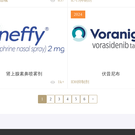
器械
837
IL-13抑制剂
2024
肾上腺素鼻喷雾剂
伏昔尼布
1k+
IDH抑制剂
1
2
3
4
5
6
>