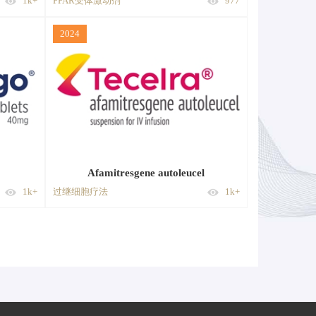
1k+
PPAR受体激动剂
977
2024
Afamitresgene autoleucel
1k+
过继细胞疗法
1k+