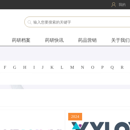
我的
药研档案
药研快讯
药品营销
关于我们
F
G
H
I
J
K
L
M
N
O
P
Q
R
2024