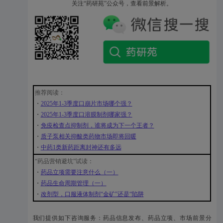
关注“药研苑”公众号，查看前景解析。
推荐阅读：
・
2025年1-3季度口崩片市场哪个强？
・
2025年1-3季度口溶膜制剂哪家强？
・
免疫检查点抑制剂，谁将成为下一个王者？
・
质子泵相关抑酸类药物市场即将回暖
・
中药1类新药距离封神还有多远
“药品营销避坑”试读：
・
药品立项需要注意什么（一）
・
药品生命周期管理（一）
・
改剂型，口服液体制剂“金矿”还是“陷阱
我们提供如下咨询服务：药品信息发布、药品立项、市场前景分