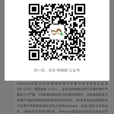
管风险高血压患者2期临床试验KARDIA-1的详细试验结果。
KARDIA-1临床试验共纳入394名成人患者。在主要终点指标方
面，动态血压监测（ABPM）显示Zilebesiran的150mg、300mg和600
mg剂量组在治疗的第3个月与安慰剂对照组相比分别血压降幅分别达
到14.1 mmHg、16.7mmHg和15.7mmHg（p值均<0.0001）；在次要终
点指标方面，动态血压监测（ABPM）显示Zilebesiran的
150mg（Q6M）、300mg（Q6M）、、300mg（Q3M）和600
mg（Q6M）剂量组在治疗的第6个月与安慰剂对照组相比血压降幅分
别达到11.1mmHg、14.5mmHg、14.1mmHg和14.2mmHg（p值均
<0.0001）。
Zilebesiran在KARDIA-1临床试验中表现出良好的安全性，
扫一扫，关注“药研苑”公众号
Zilebesiran严重不良反应发生率是3.6%，安慰剂为6.7%。一名接受
Zilebesiran治疗的患者因心肺骤停死亡，被认为与研究药物无关。
Zilebesiran组超过5%药物相关性不良事件有注射部位反应
ISR（6.3%）和高血钾（5.3%）。没有与药物相关性不良事件属于严
重或十分严重。ISR和高钾血症多为轻度和短暂性。没有高钾血症不
良事件与急性肾损伤或导致研究停药有关。4名患者发生的药物相关
不良事件导致研究者决定停止使用Zilebesiran，包括2例直立性低血
压，1例血压升高和1例ISR。Zilebesiran组低血压的发生就分别为