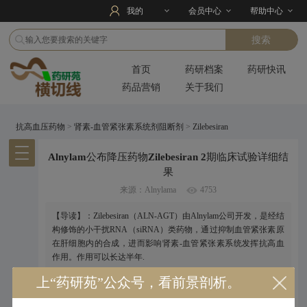
我的
会员中心
帮助中心
首页
药研档案
药研快讯
药品营销
关于我们
抗高血压药物
>
肾素-血管紧张素系统剂阻断剂
>
Zilebesiran
Alnylam公布降压药物Zilebesiran 2期临床试验详细结
果
来源：Alnylama
4753
【导读】：Zilebesiran（ALN-AGT）由Alnylam公司开发，是经结
构修饰的小干扰RNA（siRNA）类药物，通过抑制血管紧张素原
在肝细胞内的合成，进而影响肾素-血管紧张素系统发挥抗高血
作用。作用可以长达半年.
上“药研苑”公众号，看前景剖析。
2023年11月11日Alnylam在线公布的其抑制血管紧张素原
（AGT）表达的小干扰RNA（siRNA）类药物
Zilebesiran
治疗高心血