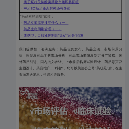
・
质子泵相关抑酸类药物市场即将回暖
・
中药1类新药距离封神还有多远
“药品营销避坑”试读：
・
药品立项需要注意什么（一）
・
药品生命周期管理（一）
・
改剂型，口服液体制剂“金矿”还是“陷阱
我们提供如下咨询服务：药品信息发布、药品立项、市场前景分
析、医院及药品零售市场分析、药品市场调研及制定推广策略、国
外药品引进、国内批文转让、上市前后临床试验设计、药品彩页及
主图设计、药品推广PPT制作。您可以关注公众号“药研苑”后，在主
页面发送消息，咨询相关服务。