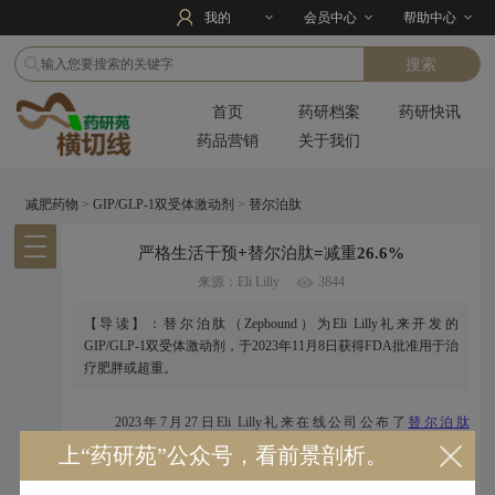
我的
会员中心
帮助中心
首页
药研档案
药研快讯
药品营销
关于我们
减肥药物
>
GIP/GLP-1双受体激动剂
>
替尔泊肽
严格生活干预+替尔泊肽=减重26.6%
来源：Eli Lilly
3844
【导读】：替尔泊肽（Zepbound）为Eli Lilly礼来开发的
GIP/GLP-1双受体激动剂，于2023年11月8日获得FDA批准用于治
疗肥胖或超重。
2023年7月27日Eli Lilly礼来在线公司公布了
替尔泊肽
（Tirzepatide
）SURMOUNT-3和 SURMOUNT-4两项3期临床试验的
上“药研苑”公众号，看前景剖析。
结果。