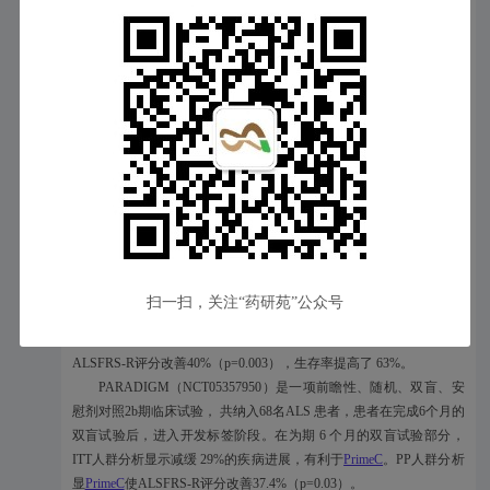
得了更多积极成果。意向治疗（ITT）人群分析显示，
PrimeC
与安慰
剂组相比无并发症生存率提高57%。按完成方案（PP）人群分析显
示，
PrimeC
与安慰剂组相比无并发症生存率提高73%（p=0.02）。
此外，ITT人群慢肺活量 （SVC）从第6个月改善13%，到第12
个月改善20%。PP人群从第6个月改善17%，到第12个月改善19%。
《ALS功能评分量表（ALSFRS-R）》评分下降情况也更有利于
PrimeC。
扫一扫，关注“药研苑”公众号
此前NeuroSense报告，第12个月与安慰剂相比
PrimeC
显著减缓
36%的疾病进展（p=0.009），生存率提高43%。PP人群分析显示
ALSFRS-R评分改善40%（p=0.003），生存率提高了 63%。
PARADIGM（NCT05357950）是一项前瞻性、随机、双盲、安
慰剂对照2b期临床试验， 共纳入68名ALS 患者，患者在完成6个月的
双盲试验后，进入开发标签阶段。在为期 6 个月的双盲试验部分，
ITT人群分析显示减缓 29%的疾病进展，有利于
PrimeC
。PP人群分析
显
PrimeC
使ALSFRS-R评分改善37.4%（p=0.03）。