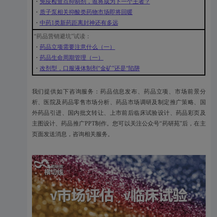
・
免疫检查点抑制剂，谁将成为下一个王者？
・
质子泵相关抑酸类药物市场即将回暖
・
中药1类新药距离封神还有多远
“药品营销避坑”试读：
・
药品立项需要注意什么（一）
・
药品生命周期管理（一）
・
改剂型，口服液体制剂“金矿”还是“陷阱
我们提供如下咨询服务：药品信息发布、药品立项、市场前景分
析、医院及药品零售市场分析、药品市场调研及制定推广策略、国
外药品引进、国内批文转让、上市前后临床试验设计、药品彩页及
主图设计、药品推广PPT制作。您可以关注公众号“药研苑”后，在主
页面发送消息，咨询相关服务。