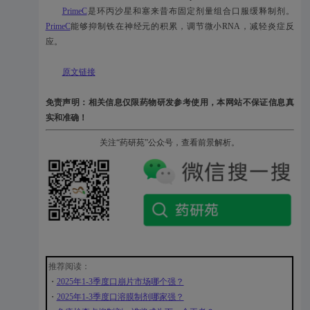
PrimeC
是环丙沙星和塞来昔布固定剂量组合口服缓释制剂。
PrimeC
能够抑制铁在神经元的积累，调节微小RNA，减轻炎症反
应。
原文链接
免责声明：相关信息仅限药物研发参考使用，本网站不保证信息真
实和准确！
关注“药研苑”公众号，查看前景解析。
推荐阅读：
・
2025年1-3季度口崩片市场哪个强？
・
2025年1-3季度口溶膜制剂哪家强？