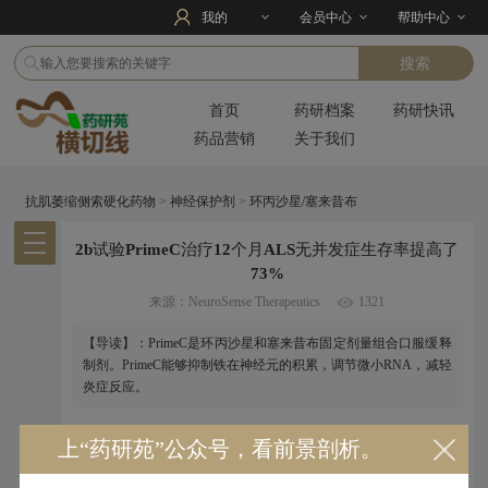
我的
会员中心
帮助中心
首页
药研档案
药研快讯
药品营销
关于我们
抗肌萎缩侧索硬化药物
>
神经保护剂
>
环丙沙星/塞来昔布
2b试验PrimeC治疗12个月ALS无并发症生存率提高了
73%
来源：NeuroSense Therapeutics
1321
【导读】：PrimeC是环丙沙星和塞来昔布固定剂量组合口服缓释
制剂。PrimeC能够抑制铁在神经元的积累，调节微小RNA，减轻
炎症反应。
2024年7月9日，NeuroSense Therapeutics宣布
PrimeC
治疗肌萎缩
上“药研苑”公众号，看前景剖析。
侧索硬化症（ALS）2b期临床试验PARADIGM，在治疗第12个月取