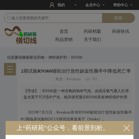
我的
会员中心
帮助中心
首页
药研档案
药研快讯
药品营销
关于我们
抗肌萎缩侧索硬化药物
>
神经保护剂
>
RNS60
2期试验RNS60辅助治疗急性缺血性脑卒中降低死亡率
来源：Revalesio
701
【导读】：RNS60是一种含氧的纳米气泡。由高压氧气通入生理
盐水置于TCP流中产生。相关研究显示RNS60具有神经保护作用
2025年7月21日，Revalesio宣布RNS60辅助治疗急性缺血性脑卒
中2期临床试验RESCUE研究结果发表于《Stroke》。
上“药研苑”公众号，看前景剖析。