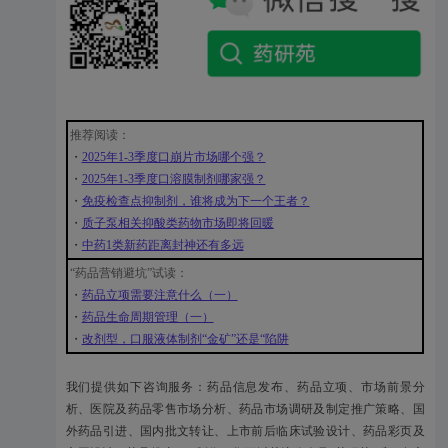
推荐阅读：
・
2025年1-3季度口崩片市场哪个强？
・
2025年1-3季度口溶膜制剂哪家强？
・
免疫检查点抑制剂，谁将成为下一个王者？
・
质子泵相关抑酸类药物市场即将回暖
・
中药1类新药距离封神还有多远
“药品营销避坑”试读：
・
药品立项需要注意什么（一）
・
药品生命周期管理（一）
・
改剂型，口服液体制剂“金矿”还是“陷阱
我们提供如下咨询服务：药品信息发布、药品立项、市场前景分
析、医院及药品零售市场分析、药品市场调研及制定推广策略、国
外药品引进、国内批文转让、上市前后临床试验设计、药品彩页及