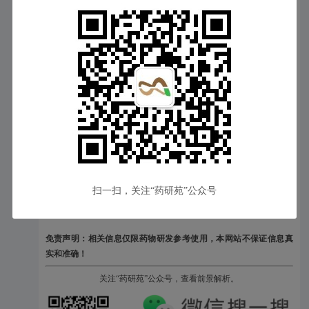
该试验共纳入82名受试者接受血管内血栓切除术的大血管闭塞
急性缺血性卒中患者，按1:1:1比例随机接受RNS60 0.5 mL/kg/小时、
RNS60 1.0 mL/kg/小时或安慰剂1.0 mL/kg/小时，连续输注48小时。随
访90天。试验结果显示RNS60 0.5 mL/kg/小时组、RNS60 1.0 mL/kg/
小时组及安慰剂组严重不良事件发生率分别为33.3%、 25.0% 和
28.6%。患者死亡率分别为6.7%、8.3%和14.3%。RNS60组的死亡率
低于安慰剂组。至第48小时，与安慰剂组相比RNS60 1.0 mL/kg/小时
梗死增长减少47%（p<0.05）（
Supurna Ghosh., 2025
）。
RNS60是一种含氧的纳米气泡。由高压氧气通入生理盐水置于
Taylor-Couette-Poiseuille（泰勒-库埃特-泊肃叶TCP）流中产生。
扫一扫，关注“药研苑”公众号
原文链接
免责声明：相关信息仅限药物研发参考使用，本网站不保证信息真
实和准确！
关注“药研苑”公众号，查看前景解析。