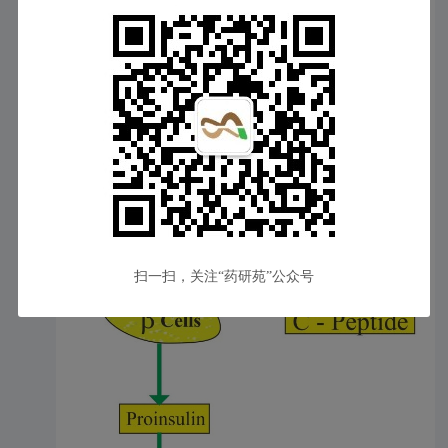
的研究结果。
Teplizumab是由Sanof旗下Provention开发的人源化抗CD3的IgG1抗
体，是FDA批准的第一个用于预防T1DM的药物，延缓T1DM进入第
3期（症状期）。
PROTECT共纳入318名8-17 岁在6周内被诊断为 3期（症状期）
的自身免疫性1型糖尿病的患者，在接受Teplizumab或安慰剂治疗12
天后，通过监测C肽水平，来评估至第78周Teplizumab与安慰剂相比
对于胰岛β细胞的保护作用。
C肽（C-Peptide）由胰岛β细胞分泌，由与与胰岛素（Insulin）共
同构成胰岛素的前体胰岛素原（Proinsulin）。在β细胞内，胰岛素原
裂解成C肽和胰岛素。由于C肽不容易被肝脏降解，因此监测C肽能
够更准确的反应出胰岛素的分泌水平和胰岛β细胞的功能。
扫一扫，关注“药研苑”公众号