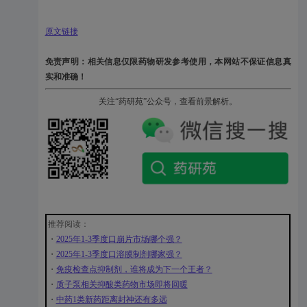
原文链接
免责声明：相关信息仅限药物研发参考使用，本网站不保证信息真
实和准确！
关注“药研苑”公众号，查看前景解析。
推荐阅读：
・
2025年1-3季度口崩片市场哪个强？
・
2025年1-3季度口溶膜制剂哪家强？
・
免疫检查点抑制剂，谁将成为下一个王者？
・
质子泵相关抑酸类药物市场即将回暖
・
中药1类新药距离封神还有多远