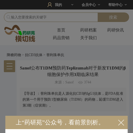
我的
会员中心
帮助中心
首页
药研档案
药研快讯
药品营销
关于我们
降糖药物
>
抗CD3抗体
>
替利珠单抗
Sanof公布T1DM预防药Teplizumab对于新发T1DM的β
细胞保护作用3期临床结果
来源：Sanof
3744
【导读】：替利珠单抗是人源化抗CD3的IgG1抗体，是FDA批准
的第一个用于预防1型糖尿病（T1DM）的药物，延缓T1DM进入
第3期（症状期）。
2023年10月18日年Sanof在线公布了1型糖尿预防药（T1DM）
上“药研苑”公众号，看前景剖析。
Teplizumab
对于新发T1DM患者胰岛β细胞保护作用3期临床 PROTECT