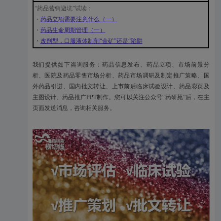
“药品营销避坑”试读：
・
药品立项需要注意什么（一）
・
药品生命周期管理（一）
・
改剂型，口服液体制剂“金矿”还是“陷阱
我们提供如下咨询服务：药品信息发布、药品立项、市场前景分
析、医院及药品零售市场分析、药品市场调研及制定推广策略、国
外药品引进、国内批文转让、上市前后临床试验设计、药品彩页及
主图设计、药品推广PPT制作。您可以关注公众号“药研苑”后，在主
页面发送消息，咨询相关服务。