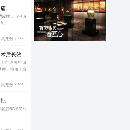
疼痛
增适应症上市申请
痛。
浏览数：236
人术后长效
的上市许可申请
受理，拟用于成
浏览数：305
获批
品监督管理局批