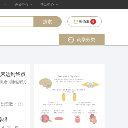
会员中心
帮助中心
购物车
0
药学分类
临床达到终点
症患者3期临床试
浏览数：121
障碍
tical宣布，