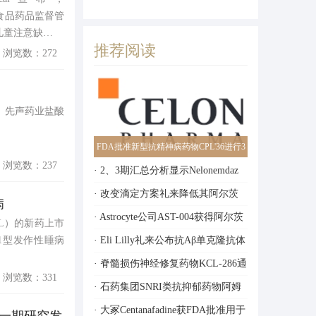
美国食品药品监督管
儿童注意缺…
推荐阅读
浏览数：272
示，先声药业盐酸
FDA批准新型抗精神病药物CPL'36进行3
浏览数：237
期临床试验
· 2、3期汇总分析显示Nelonemdaz
显著降低脑卒中残障评分
· 改变滴定方案礼来降低其阿尔茨
病
海默症抗体药物脑水肿发生率
· Astrocyte公司AST-004获得阿尔茨
UL）的新药上市
海默病药物发现基金会融资支持
1型发作性睡病
· Eli Lilly礼来公布抗Aβ单克隆抗体
Donanemab的3期临床试验结果
· 脊髓损伤神经修复药物KCL-286通
浏览数：331
过1期临床试验
· 石药集团SNRI类抗抑郁药物阿姆
西汀肠溶片3期临床达到终点
· 大冢Centanafadine获FDA批准用于