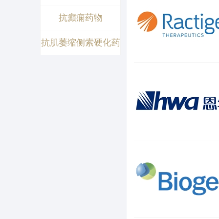
抗癫痫药物
抗肌萎缩侧索硬化药
物