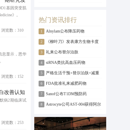
LS一期研究发
注意缺陷多动障碍
治疗SOD1基因突变肌
icine》。
热门资讯排行
浏览数：310
Alnylam公布降压药物
1
Zilebesiran 2期临床试验详细结
《柳叶刀》发表康方生物卡度
2
果
尼利单抗一线治疗宫颈癌3期结
礼来公布替尔泊肽
3
站信息显示，恩华
。
果
SURMOUNT-2减肥临床试验结
siRNA类抗高血压药物
4
果
Zilebesiran达到2期临床试验终
严格生活干预+替尔泊肽=减重
5
浏览数：152
点
26.6%
FDA批准礼来减肥药物
6
u蛋白改善认知
Zepbound，定价比司美格鲁肽
Sanof公布T1DM预防药
7
茨海默病2期临床试
低20%
Teplizumab对于新发T1DM的β
Astrocyte公司AST-004获得阿尔
8
细胞保护作用3期临床结果
茨海默病药物发现基金会融资
浏览数：253
支持