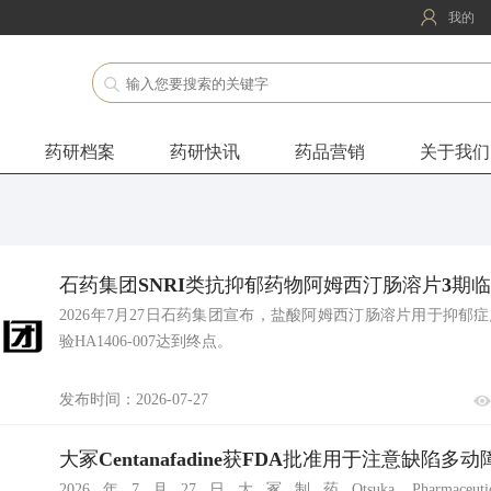
我的
药研档案
药研快讯
药品营销
关于我们
石药集团SNRI类抗抑郁药物阿姆西汀肠溶片3期
2026年7月27日石药集团宣布，盐酸阿姆西汀肠溶片用于抑郁
验HA1406-007达到终点。
发布时间：2026-07-27
大冢Centanafadine获FDA批准用于注意缺陷多动
2026年7月27日大冢制药Otsuka Pharmaceu